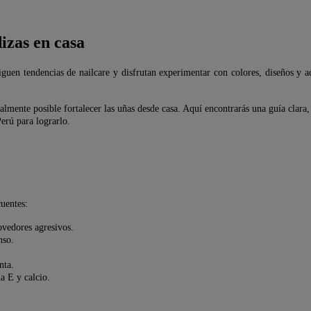
izas en casa
iguen tendencias de nailcare y disfrutan experimentar con colores, diseños y 
almente posible fortalecer las uñas desde casa. Aquí encontrarás una guía clara
erú para lograrlo.
cuentes:
ovedores agresivos.
nso.
nta.
a E y calcio.