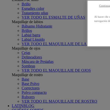
Brillo
Continuar
Esmaltes color
Tratamiento uñas
VER TODO EL ESMALTE DE UÑAS
Al hacer clic 
navegación de
Maquillaje de labios
Bálsamo Hidratante
Brillos
Labial barra
Labial Líquido
VER TODO EL MAQUILLAJE DE LABIOS
Maquillaje de ojos
Cejas
Delineadores
Máscara de Pestañas
Sombras
VER TODO EL MAQUILLAJE DE OJOS
Maquillaje de rostro
Base
Base Polvo
Correctores
Polvo compacto
Rubores
VER TODO EL MAQUILLAJE DE ROSTRO
LATINBLOG