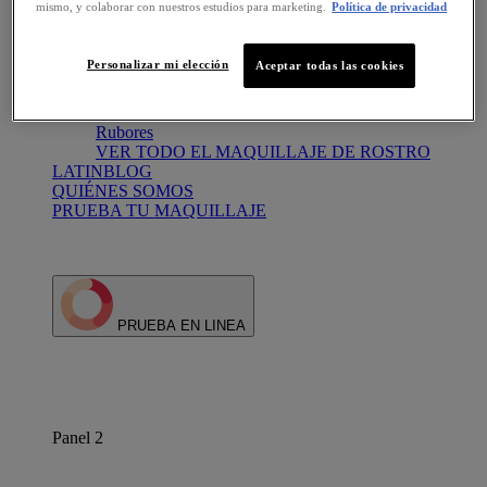
mismo, y colaborar con nuestros estudios para marketing.
Política de privacidad
VER TODO EL MAQUILLAJE DE OJOS
Maquillaje de rostro
Base
Personalizar mi elección
Aceptar todas las cookies
Base Polvo
Correctores
Polvo compacto
Rubores
VER TODO EL MAQUILLAJE DE ROSTRO
LATINBLOG
QUIÉNES SOMOS
PRUEBA TU MAQUILLAJE
PRUEBA EN LINEA
Panel 2