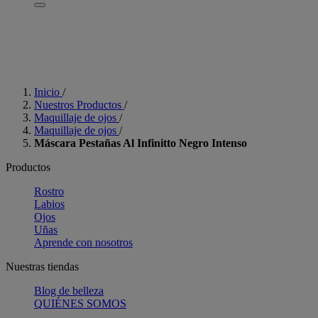
Inicio
/
Nuestros Productos
/
Maquillaje de ojos
/
Maquillaje de ojos
/
Máscara Pestañas Al Infinitto Negro Intenso
Productos
Rostro
Labios
Ojos
Uñas
Aprende con nosotros
Nuestras tiendas
Blog de belleza
QUIÉNES SOMOS