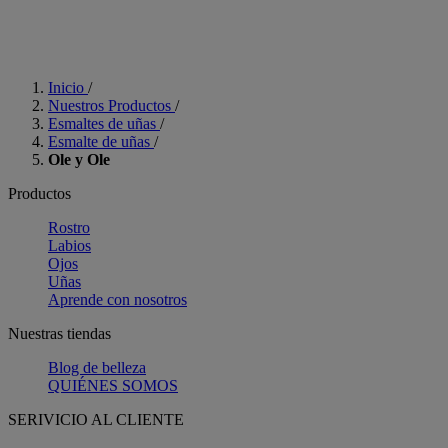
Inicio
/
Nuestros Productos
/
Esmaltes de uñas
/
Esmalte de uñas
/
Ole y Ole
Productos
Rostro
Labios
Ojos
Uñas
Aprende con nosotros
Nuestras tiendas
Blog de belleza
QUIÉNES SOMOS
SERIVICIO AL CLIENTE