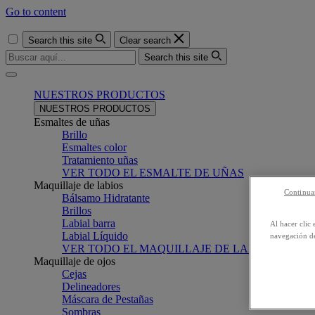
Go to content
Search this site
Clear search
Search this site
Menu
NUESTROS PRODUCTOS
NUESTROS PRODUCTOS
Esmaltes de uñas
Brillo
Esmaltes color
Tratamiento uñas
VER TODO EL ESMALTE DE UÑAS
Maquillaje de labios
Continuar
Bálsamo Hidratante
Brillos
Labial barra
Al hacer clic 
Labial Líquido
navegación de
VER TODO EL MAQUILLAJE DE LABIOS
Maquillaje de ojos
Cejas
Delineadores
Máscara de Pestañas
Sombras