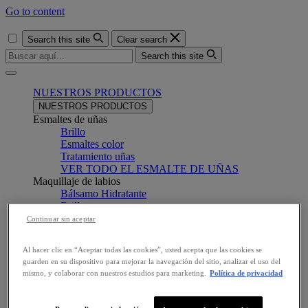
Go to content
Search this site
Clear search
Search this site
Menu
NUESTROS PRODUCTOS
NUESTROS PRODUCTOS
Esmaltes de uñas
Brillo
Esmaltes color
Tratamiento uñas
VER TODO EL ESMALTE DE UÑAS
Maquillaje de labios
Bálsamo Hidratante
Brillos
Labial barra
Continuar sin aceptar
Labial Líquido
VER TODO EL MAQUILLAJE DE LABIOS
Al hacer clic en “Aceptar todas las cookies”, usted acepta que las cookies se
Maquillaje de ojos
guarden en su dispositivo para mejorar la navegación del sitio, analizar el uso del
Cejas
mismo, y colaborar con nuestros estudios para marketing.
Política de privacidad
Delineadores
Máscara de Pestañas
Sombras