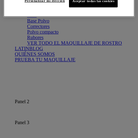
Personalizar mi elección
Aceptar todas las cookies
VER TODO EL MAQUILLAJE DE OJOS
Maquillaje de rostro
Base
Base Polvo
Correctores
Polvo compacto
Rubores
VER TODO EL MAQUILLAJE DE ROSTRO
LATINBLOG
QUIÉNES SOMOS
PRUEBA TU MAQUILLAJE
Panel 2
Panel 3